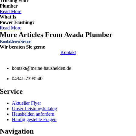
Trusting Your
Plumber
Read More
What Is
Power Flushing?
Read More
More Articles From Avada Plumber
Kontaktieren Sie uns
Wir beraten Sie gerne
Kontakt
kontakt@meine-haushelden.de
04941-7399540
Service
Aktueller Flyer
Unser Leistungskatalog
Haushelden anfordern
Häufig gestellte Fragen
Navigation