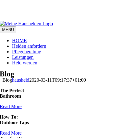
Zum
Wir beraten Sie kostenlos!
Jetzt Kontakt aufnehmen. 04941-
Inhalt
7399540
springen
MENU
HOME
Helden anfordern
Pflegeberatung
Leistungen
Held werden
Blog
Blog
hausheld
2020-03-11T09:17:37+01:00
The Perfect
Bathroom
Read More
How To:
Outdoor Taps
Read More